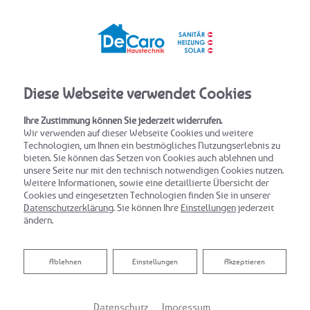
Diese Webseite verwendet Cookies
Ihre Zustimmung können Sie jederzeit widerrufen.
Wir verwenden auf dieser Webseite Cookies und weitere
Technologien, um Ihnen ein bestmögliches Nutzungserlebnis zu
bieten. Sie können das Setzen von Cookies auch ablehnen und
Hygienisch, komfortabel und sicher:
unsere Seite nur mit den technisch notwendigen Cookies nutzen.
Weitere Informationen, sowie eine detaillierte Übersicht der
Trinkwasserhygiene
Cookies und eingesetzten Technologien finden Sie in unserer
Datenschutzerklärung
. Sie können Ihre
Einstellungen
jederzeit
ändern.
Ob als Durstlöscher, zur Essenszubereitung oder im Bad –
Wasser ist unser wichtigster Rohstoff und Lebensmittel
Nummer eins. Im Schnitt verbraucht jeder Bundesbürger
Ablehnen
Ablehnen
Einstellungen
Akzeptieren
täglich etwa 130 Liter. Stellen Sie sich nun eine
Verunreinigung dieses Wassers vor. Denn was die Meisten
nicht wissen: Schmutziges Trinkwasser betrifft nicht nur
Datenschutz
Impressum