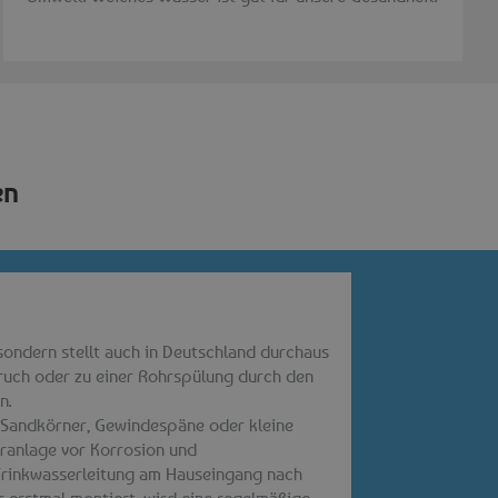
en
sondern stellt auch in Deutschland durchaus
bruch oder zu einer Rohrspülung durch den
n.
B. Sandkörner, Gewindespäne oder kleine
ranlage vor Korrosion und
Trinkwasserleitung am Hauseingang nach
er erstmal montiert, wird eine regelmäßige