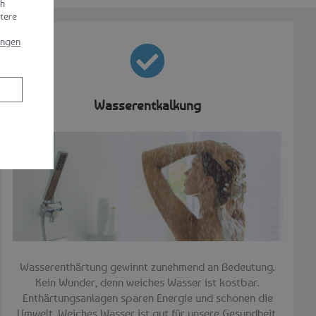
ch
tere
ungen
Wasserentkalkung
Wasserenthärtung gewinnt zunehmend an Bedeutung.
Kein Wunder, denn weiches Wasser ist kostbar.
Enthärtungsanlagen sparen Energie und schonen die
Umwelt. Weiches Wasser ist gut für unsere Gesundheit.