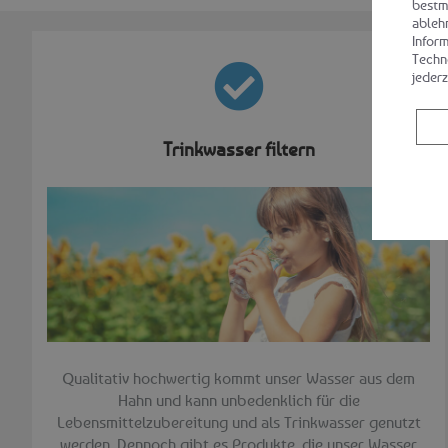
bestm
ableh
Inform
Techn
jederz
Trinkwasser filtern
Qualitativ hochwertig kommt unser Wasser aus dem
Hahn und kann unbedenklich für die
Lebensmittelzubereitung und als Trinkwasser genutzt
werden. Dennoch gibt es Produkte, die unser Wasser