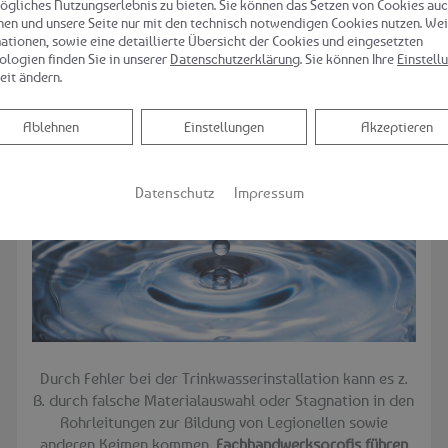
ögliches Nutzungserlebnis zu bieten. Sie können das Setzen von Cookies au
nen und unsere Seite nur mit den technisch notwendigen Cookies nutzen. Wei
ationen, sowie eine detaillierte Übersicht der Cookies und eingesetzten
ologien finden Sie in unserer
Datenschutzerklärung
. Sie können Ihre
Einstell
eit ändern.
Ablehnen
Ablehnen
Einstellungen
Akzeptieren
Vorsorge gegen Legionellen
Datenschutz
Impressum
Durch Fehler bei der Trinkwasserinstallation kann es z.
B. durch falsche Materialauswahl oder Stagnation in den
Rohrleitungen zur Bildung von Legionellen sowie
anderen Keimen kommen.
Fachhandwerksprofis führen