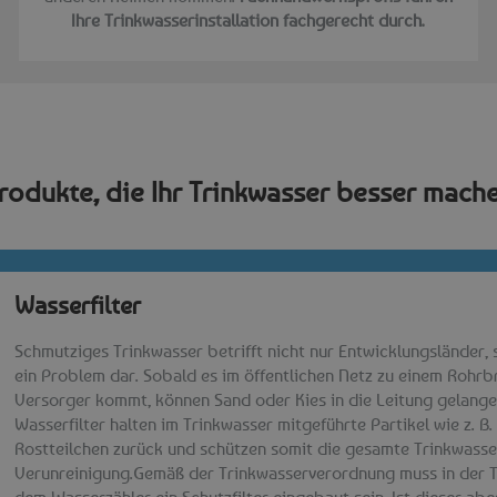
Ihre Trinkwasserinstallation fachgerecht durch.
rodukte, die Ihr Trinkwasser besser mach
Wasserfilter​
Schmutziges Trinkwasser betrifft nicht nur Entwicklungsländer, 
ein Problem dar. Sobald es im öffentlichen Netz zu einem Rohr
Versorger kommt, können Sand oder Kies in die Leitung gelange
Wasserfilter halten im Trinkwasser mitgeführte Partikel wie z. 
Rostteilchen zurück und schützen somit die gesamte Trinkwasse
Verunreinigung.Gemäß der Trinkwasserverordnung muss in der 
dem Wasserzähler ein Schutzfilter eingebaut sein. Ist dieser ab