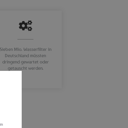
Sieben Mio. Wasserfilter in
Deutschland müssten
dringend gewartet oder
getauscht werden.
in